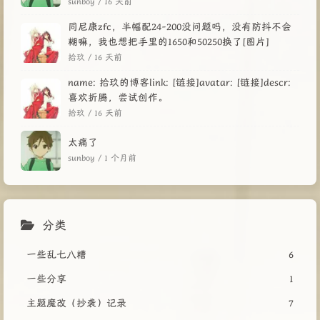
sunboy /
16 天前
同尼康zfc，半幅配24-200没问题吗，没有防抖不会
糊嘛，我也想把手里的1650和50250换了[图片]
拾玖 /
16 天前
name: 拾玖的博客link: [链接]avatar: [链接]descr:
喜欢折腾，尝试创作。
拾玖 /
16 天前
太痛了
sunboy /
1 个月前
分类
一些乱七八糟
6
一些分享
1
主题魔改（抄袭）记录
7