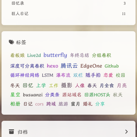
回忆录
3
狂人日记
11
标签
butterfly
看板娘
Live2d
年终总结
分组卷积
腾讯云
hexo
EdgeOne
深度可分离卷积
Github
循环神经网络
LSTM
瀑布流
双栏
随手拍
恋爱
校园
摄影
回忆
冬天
上学
工作
人像
春天
月全食
月亮
星空
busuanzi
分类条
源站域名
回源HOST头
秋天
相册
日记
cors
跨域
旅游
蜜月
婚礼
分享
归档